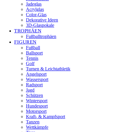
Jadeglas
Acrylglas
Color-Glas
Dekorative Ideen
3D-Glaspokale
TROPHÄEN
Fußballtrophäen
FIGUREN
Fußball
Ballsport
Tennis
Golf
Turnen & Leichtathletik
Angelsport
Wassersport
Radsport
Jagd
Schützen
Wintersport
Hundesport
Motorsport
Kraft- & Kampfsport
Tanzen
Wettkämpfe