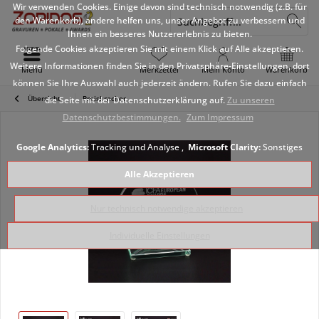
Wir verwenden Cookies. Einige davon sind technisch notwendig (z.B. für
den Warenkorb), andere helfen uns, unser Angebot zu verbessern und
Ihnen ein besseres Nutzererlebnis zu bieten.
Folgende Cookies akzeptieren Sie mit einem Klick auf Alle akzeptieren.
Weitere Informationen finden Sie in den Privatsphäre-Einstellungen, dort
Menü
Merkzettel
Mein Konto
Warenkorb
können Sie Ihre Auswahl auch jederzeit ändern. Rufen Sie dazu einfach
Übersicht
Preiskracher
die Seite mit der Datenschutzerklärung auf.
Zu unseren
Datenschutzbestimmungen.
Zum Impressum
Google Analytics:
Tracking und Analyse ,
Microsoft Clarity:
Sonstiges
Alle Akzeptieren
Nur technisch notwendige akzeptieren
Individuelle Einstellungen