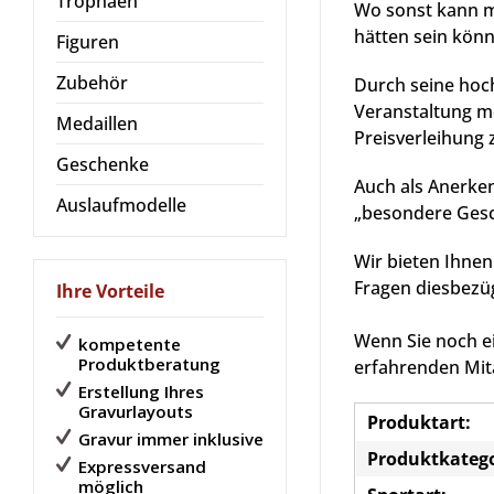
Trophäen
Wo sonst kann ma
hätten sein kön
Figuren
Zubehör
Durch seine hoch
Veranstaltung m
Medaillen
Preisverleihung
Geschenke
Auch als Anerke
Auslaufmodelle
„besondere Gesc
Wir bieten Ihnen
Fragen diesbezüg
Ihre Vorteile
Wenn Sie noch e
kompetente
Produktberatung
erfahrenden Mita
Erstellung Ihres
Gravurlayouts
Produktart:
Gravur immer inklusive
Produktkatego
Expressversand
möglich