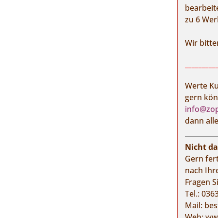
bearbeit
zu 6 Wer
Wir bitt
_________
Werte K
gern kön
info@zop
dann alle
Nicht d
Gern fert
nach Ihr
Fragen S
Tel.:
036
Mail:
bes
Web:
www