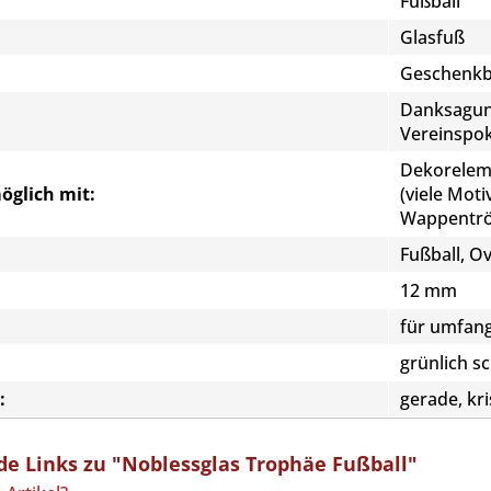
Fußball
Glasfuß
Geschenkbo
Danksagung
Vereinspok
Dekoreleme
öglich mit:
(viele Moti
Wappentr
Fußball, Ov
12 mm
für umfang
grünlich 
:
gerade, kri
e Links zu "Noblessglas Trophäe Fußball"