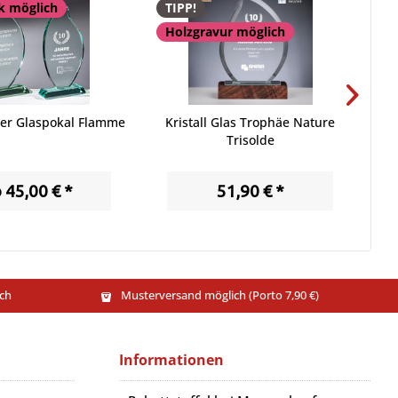
k möglich
TIPP!
T
Holzgravur möglich
H
ler Glaspokal Flamme
Kristall Glas Trophäe Nature
K
Trisolde
 45,00 € *
51,90 € *
ch
Musterversand möglich (Porto 7,90 €)
Informationen