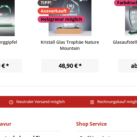
TIPP!
Farbdruc
Ausverkauft
Holzgravur möglich
rggipfel
Kristall Glas Trophäe Nature
Glasaufstel
Mountain
 € *
48,90 € *
ab
Neutraler Versand möglich
Rechnungskauf mögli
ravur
Shop Service