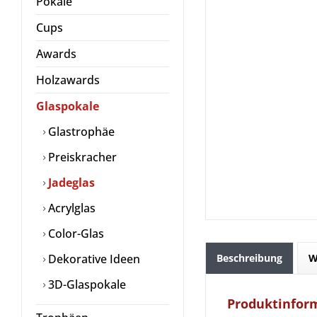
Pokale
Cups
Awards
Holzawards
Glaspokale
Glastrophäe
Preiskracher
Jadeglas
Acrylglas
Color-Glas
Dekorative Ideen
Beschreibung
W
3D-Glaspokale
Produktinfor