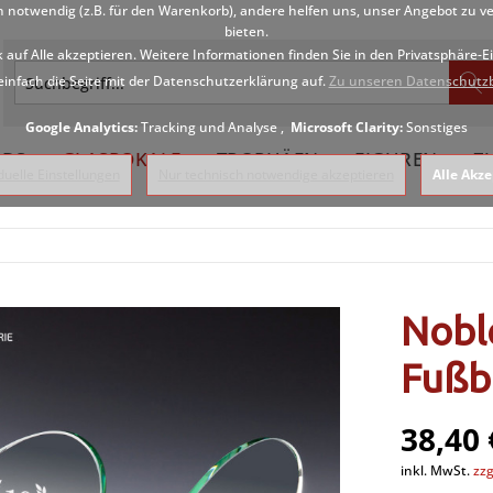
h notwendig (z.B. für den Warenkorb), andere helfen uns, unser Angebot zu v
bieten.
k auf Alle akzeptieren. Weitere Informationen finden Sie in den Privatsphäre-
einfach die Seite mit der Datenschutzerklärung auf.
Zu unseren Datenschutz
Google Analytics:
Tracking und Analyse ,
Microsoft Clarity:
Sonstiges
DS
GLASPOKALE
TROPHÄEN
FIGUREN
Z
iduelle Einstellungen
Nur technisch notwendige akzeptieren
Alle Akze
Nobl
Fußb
38,40 
inkl. MwSt.
zzg