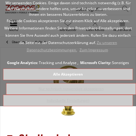
Wir verwenden Cookies. Einige davon sind technisch notwendig (z.B. für
den Warenkorb), andere helfen uns, unser Angebot zu verbessern und
Ihnen ein besseres Nutzererlebnis zu bieten.
Folgende Cookies akzeptieren Sie mit einem Klick auf Alle akzeptieren.
Weitere Informationen finden Sie in den Privatsphäre-Einstellungen, dort
Menü
Merkzettel
Mein Konto
Warenkorb
können Sie Ihre Auswahl auch jederzeit ändern. Rufen Sie dazu einfach
Übersicht
Fußball
die Seite mit der Datenschutzerklärung auf.
Zu unseren
Datenschutzbestimmungen.
Zum Impressum
Google Analytics:
Tracking und Analyse ,
Microsoft Clarity:
Sonstiges
Alle Akzeptieren
Nur technisch notwendige akzeptieren
Individuelle Einstellungen