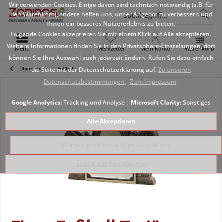
Wir verwenden Cookies. Einige davon sind technisch notwendig (z.B. für
den Warenkorb), andere helfen uns, unser Angebot zu verbessern und
Ihnen ein besseres Nutzererlebnis zu bieten.
Folgende Cookies akzeptieren Sie mit einem Klick auf Alle akzeptieren.
Weitere Informationen finden Sie in den Privatsphäre-Einstellungen, dort
Menü
Merkzettel
Mein Konto
Warenkorb
können Sie Ihre Auswahl auch jederzeit ändern. Rufen Sie dazu einfach
Übersicht
Fußball
die Seite mit der Datenschutzerklärung auf.
Zu unseren
Datenschutzbestimmungen.
Zum Impressum
Google Analytics:
Tracking und Analyse ,
Microsoft Clarity:
Sonstiges
Alle Akzeptieren
Nur technisch notwendige akzeptieren
Individuelle Einstellungen