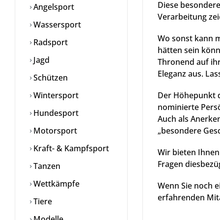
Diese besonderen
Angelsport
Verarbeitung zei
Wassersport
Wo sonst kann ma
Radsport
hätten sein kön
Jagd
Thronend auf ihr
Eleganz aus. La
Schützen
Wintersport
Der Höhepunkt d
nominierte Persö
Hundesport
Auch als Anerke
Motorsport
„besondere Gesc
Kraft- & Kampfsport
Wir bieten Ihnen
Fragen diesbezüg
Tanzen
Wettkämpfe
Wenn Sie noch e
erfahrenden Mita
Tiere
Modelle