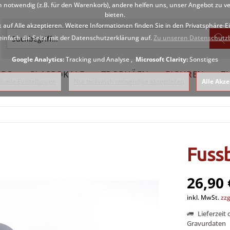
h notwendig (z.B. für den Warenkorb), andere helfen uns, unser Angebot zu v
bieten.
k auf Alle akzeptieren. Weitere Informationen finden Sie in den Privatsphäre-
einfach die Seite mit der Datenschutzerklärung auf.
Zu unseren Datenschutz
Google Analytics:
Tracking und Analyse ,
Microsoft Clarity:
Sonstiges
DS
GLASPOKALE
TROPHÄEN
FIGUREN
Z
iduelle Einstellungen
Nur technisch notwendige akzeptieren
Alle Akze
Fussb
26,90 
inkl. MwSt.
zzg
Lieferzeit
Gravurdaten