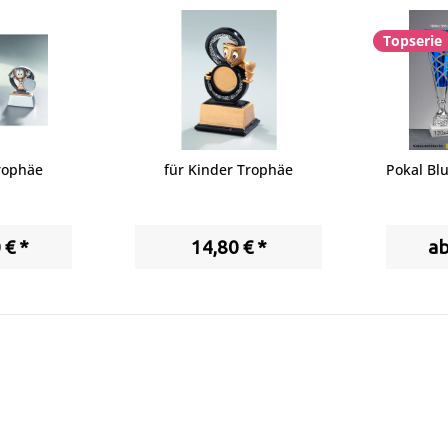
Topserie
rophäe
für Kinder Trophäe
Pokal Bl
 € *
14,80 € *
ab