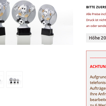
BITTE ZUER
Alle Preise in
Druck ist nich
an oder sende
_________
ACHTUNG:
Aufgrund
telefoni
Aufträge
Ihre Anf
bearbeit
zu 6 Wer