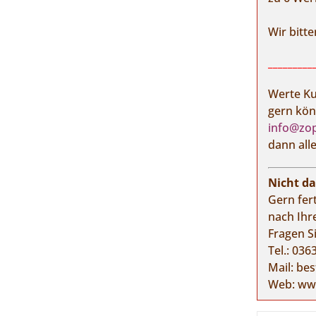
Wir bitt
_________
Werte K
gern kön
info@zop
dann alle
Nicht d
Gern fert
nach Ihr
Fragen S
Tel.:
036
Mail:
bes
Web:
www