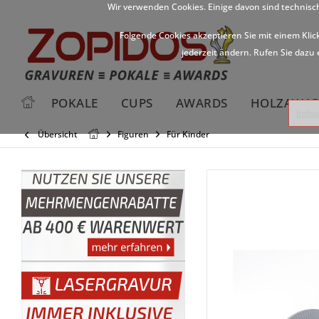
Wir verwenden Cookies. Einige davon sind technisc
Folgende Cookies akzeptieren Sie mit einem Klic
jederzeit ändern. Rufen Sie dazu 
POKALE
CUPS
AWARDS
HOLZAWAR
Indiv
Übersicht
Figuren
Für Kinder