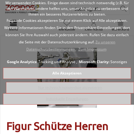
Wir verwenden Cookies. Einige davon sind technisch notwendig (z.B. für
den Warenkorb), andere helfen uns, unser Angebot zu verbessern und
Ihnen ein besseres Nutzererlebnis zu bieten.
Folgende Cookies akzeptieren Sie mit einem Klick auf Alle akzeptieren.
Weitere Informationen finden Sie in den Privatsphäre-Einstellungen, dort
Menü
Merkzettel
Mein Konto
Warenkorb
können Sie Ihre Auswahl auch jederzeit ändern. Rufen Sie dazu einfach
die Seite mit der Datenschutzerklärung auf.
Zu unseren
Datenschutzbestimmungen.
Zum Impressum
Google Analytics:
Tracking und Analyse ,
Microsoft Clarity:
Sonstiges
Alle Akzeptieren
Nur technisch notwendige akzeptieren
Individuelle Einstellungen
Figur Schütze Herren