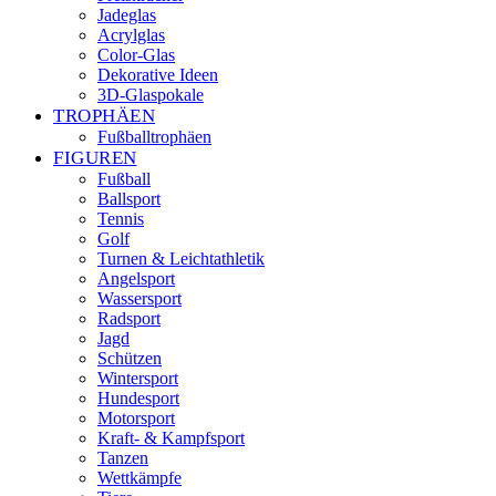
Jadeglas
Acrylglas
Color-Glas
Dekorative Ideen
3D-Glaspokale
TROPHÄEN
Fußballtrophäen
FIGUREN
Fußball
Ballsport
Tennis
Golf
Turnen & Leichtathletik
Angelsport
Wassersport
Radsport
Jagd
Schützen
Wintersport
Hundesport
Motorsport
Kraft- & Kampfsport
Tanzen
Wettkämpfe