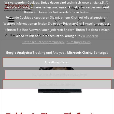
Wir verwenden Cookies. Einige davon sind technisch notwendig (z.B. für
den Warenkorb), andere helfen uns, unser Angebot zu verbessern und
Ihnen ein besseres Nutzererlebnis zu bieten.
Folgende Cookies akzeptieren Sie mit einem Klick auf Alle akzeptieren.
Weitere Informationen finden Sie in den Privatsphäre-Einstellungen, dort
Menü
Merkzettel
Mein Konto
Warenkorb
können Sie Ihre Auswahl auch jederzeit ändern. Rufen Sie dazu einfach
Übersicht
Auslaufmodelle
die Seite mit der Datenschutzerklärung auf.
Zu unseren
Datenschutzbestimmungen.
Zum Impressum
Google Analytics:
Tracking und Analyse ,
Microsoft Clarity:
Sonstiges
Alle Akzeptieren
Nur technisch notwendige akzeptieren
Individuelle Einstellungen