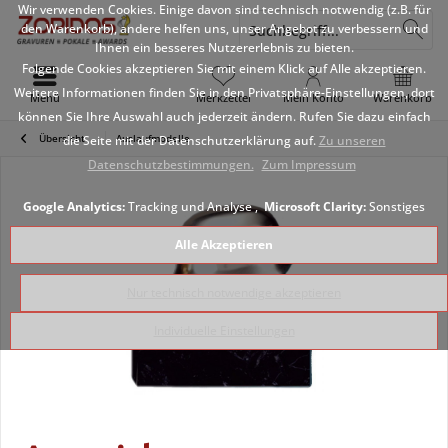
Wir verwenden Cookies. Einige davon sind technisch notwendig (z.B. für
den Warenkorb), andere helfen uns, unser Angebot zu verbessern und
Ihnen ein besseres Nutzererlebnis zu bieten.
Folgende Cookies akzeptieren Sie mit einem Klick auf Alle akzeptieren.
Weitere Informationen finden Sie in den Privatsphäre-Einstellungen, dort
Menü
Merkzettel
Mein Konto
Warenkorb
können Sie Ihre Auswahl auch jederzeit ändern. Rufen Sie dazu einfach
Übersicht
Auslaufmodelle
die Seite mit der Datenschutzerklärung auf.
Zu unseren
Datenschutzbestimmungen.
Zum Impressum
Google Analytics:
Tracking und Analyse ,
Microsoft Clarity:
Sonstiges
Alle Akzeptieren
Nur technisch notwendige akzeptieren
Individuelle Einstellungen